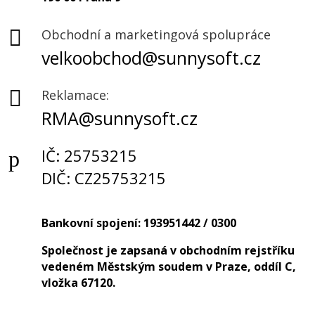

Obchodní a marketingová spolupráce
velkoobchod@sunnysoft.cz

Reklamace:
RMA@sunnysoft.cz
IČ:
25753215
p
DIČ: CZ25753215
Bankovní spojení: 193951442 / 0300
Společnost je zapsaná v obchodním rejstříku
vedeném Městským soudem v Praze, oddíl C,
vložka 67120.